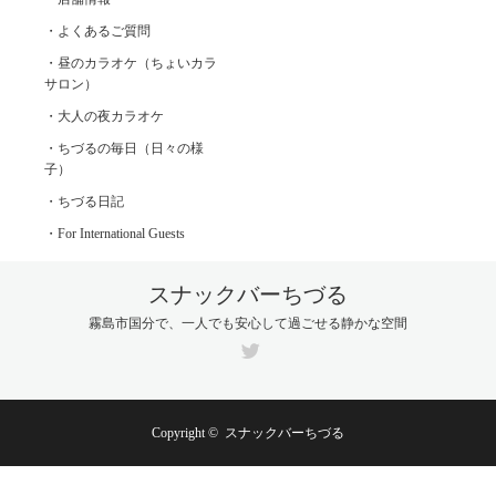
・よくあるご質問
・昼のカラオケ（ちょいカラ
サロン）
・大人の夜カラオケ
・ちづるの毎日（日々の様
子）
・ちづる日記
・For International Guests
スナックバーちづる
霧島市国分で、一人でも安心して過ごせる静かな空間
Twitter
Copyright ©
スナックバーちづる