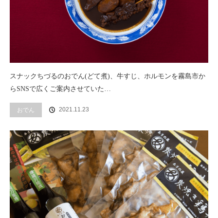
スナックちづるのおでん(どて煮)、牛すじ、ホルモンを霧島市か
らSNSで広くご案内させていた…
2021.11.23
おでん